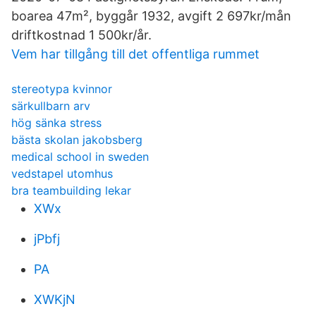
boarea 47m², byggår 1932, avgift 2 697kr/mån
driftkostnad 1 500kr/år.
Vem har tillgång till det offentliga rummet
stereotypa kvinnor
särkullbarn arv
hög sänka stress
bästa skolan jakobsberg
medical school in sweden
vedstapel utomhus
bra teambuilding lekar
XWx
jPbfj
PA
XWKjN